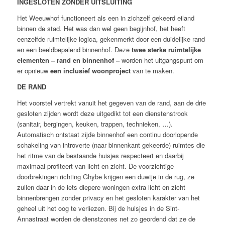
INGESLOTEN ZONDER UITSLUITING
Het Weeuwhof functioneert als een in zichzelf gekeerd eiland
binnen de stad. Het was dan wel geen begijnhof, het heeft
eenzelfde ruimtelijke logica, gekenmerkt door een duidelijke rand
en een beeldbepalend binnenhof. Deze
twee sterke ruimtelijke
elementen –
rand
en
binnenhof
–
worden het uitgangspunt om
er opnieuw
een inclusief woonproject
van te maken.
DE RAND
Het voorstel vertrekt vanuit het gegeven van de rand, aan de drie
gesloten zijden wordt deze uitgedikt tot een dienstenstrook
(sanitair, bergingen, keuken, trappen, technieken, …).
Automatisch ontstaat zijde binnenhof een continu doorlopende
schakeling van introverte (naar binnenkant gekeerde) ruimtes die
het ritme van de bestaande huisjes respecteert en daarbij
maximaal profiteert van licht en zicht. De voorzichtige
doorbrekingen richting Ghybe krijgen een duwtje in de rug, ze
zullen daar in de iets diepere woningen extra licht en zicht
binnenbrengen zonder privacy en het gesloten karakter van het
geheel uit het oog te verliezen. Bij de huisjes in de Sint-
Annastraat worden de dienstzones net zo geordend dat ze de