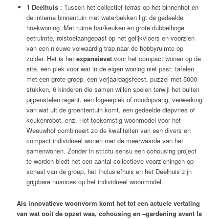
1
Deelhuis
:
Tussen het collectief terras op het binnenhof en
de intieme binnentuin met waterbekken ligt de gedeelde
hoekwoning. Met ruime bar/keuken en grote dubbelhoge
eetruimte, rolstoelaangepast op het gelijkvloers en voorzien
van een nieuwe volwaardig trap naar de hobbyruimte op
zolder. Het is het
expansievat
voor het compact wonen op de
site, een plek voor wat in de eigen woning niet past: tafelen
met een grote groep, een verjaardagsfeest, puzzel met 5000
stukken, 6 kinderen die samen willen spelen terwijl het buiten
pijpenstelen regent, een logeerplek of noodopvang, verwerking
van wat uit de groententuin komt, een gedeelde diepvries of
keukenrobot, enz. Het
toekomstig woonmodel voor het
Weeuwhof
combineert zo de kwaliteiten van een divers en
compact individueel wonen met de meerwaarde van het
samenwonen. Zonder in strictu sensu een cohousing project
te worden biedt het een aantal collectieve voorzieningen op
schaal van de groep, het Inclusiefhuis en het Deelhuis zijn
grijpbare nuances op het individueel woonmodel.
Als innovatieve woonvorm komt het tot een actuele vertaling
van wat ooit de opzet was, cohousing en –gardening avant la