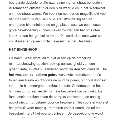
bestaande dubbele relatie naar binnenhof en straat behouden.
Automatisch ontstaat hier een plek waar je én in het Weeuwhof
én in de straat woont. We voorzien net hier de mogelijkheid voor
het Inclusiefhuis van De Lovie. De uitzondering aan de
ommuurde binnentuin is de enige plaats waar we een nieuwe
grote gevelopening kunnen maken zonder aan het omsloten
karakter van het geheel te raken. Dit wordt de plaats waar we
voluit inzetten op een collectieve ruimte (het Deelhuis).
HET BINNENHOF
De naam ‘Weeuwhof’ duidt niet alleen op de omheinde
ruimte/bebouwing op zich, ook op aanwezigheid van een
groenruimte, in West-Vlaanderen wordt “
in den ‘of
” gewerkt.
Die
hof
was een collectieve gebruiksruimte
: historische foto’s
tonen een bleek- en droogweide rond de pomp, omringd door een
informele bloemen/groenten/kruiden-tuin. Ondertussen is het
binnnenhof tot een eerder formele bezoekruimte gemaakt. De
functionele betekenis van de pomp is verdwenen, de aanleg
nodigt niet uit tot gebruik door de bewoners. Het voorstel voorziet
het gebruik weer mogelijk te maken zonder daarbij de rol als
bezoekruimte uit het oog te verliezen. De bezoekfunctie wordt