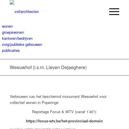
wonen
groepswonen
kantoren/bedrijven
zorg/publieke gebouwen
publicaties
Weeuwhof (i.s.m. Lieven Dejaeghere)
Verbouwen van het beschermd monument Weeuwhof voor
collectief wonen in Poperinge
Reportage Focus & WTV (vanaf 1’40”):
https://focus-wtv.be/het-provinciaal-domein