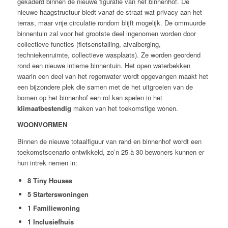
gekaderd binnen de nieuwe figuratie van het binnenhof. De
nieuwe haagstructuur biedt vanaf de straat wat privacy aan het
terras, maar vrije circulatie rondom blijft mogelijk. De ommuurde
binnentuin zal voor het grootste deel ingenomen worden door
collectieve functies (fietsenstalling, afvalberging,
techniekenruimte, collectieve wasplaats). Ze worden geordend
rond een nieuwe intieme binnentuin. Het open waterbekken
waarin een deel van het regenwater wordt opgevangen maakt het
een bijzondere plek die samen met de het uitgroeien van de
bomen op het binnenhof een rol kan spelen in het
klimaatbestendig
maken van het toekomstige wonen.
WOONVORMEN
Binnen de nieuwe totaalfiguur van
rand
en
binnenhof
wordt een
toekomstscenario ontwikkeld, zo’n
25 à 30 bewoners
kunnen er
hun intrek nemen in:
8 Tiny Houses
5 Starterswoningen
1 Familiewoning
1 Inclusiefhuis